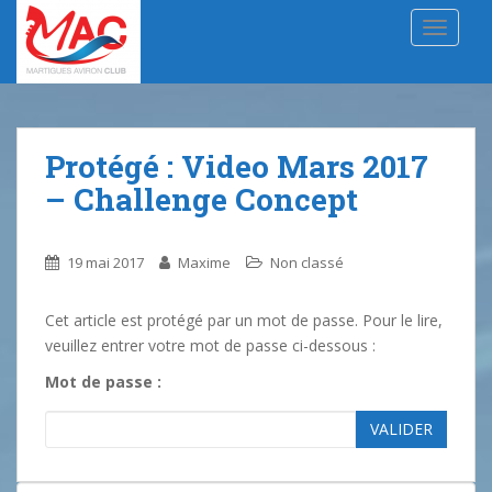
S
TOGGLE
k
i
p
t
o
Protégé : Video Mars 2017
m
a
– Challenge Concept
i
n
19 mai 2017
Maxime
Non classé
c
o
n
Cet article est protégé par un mot de passe. Pour le lire,
t
veuillez entrer votre mot de passe ci-dessous :
e
Mot de passe :
n
t
VALIDER