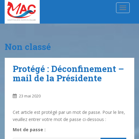
S
TOGGLE
k
i
p
t
o
Non classé
m
a
i
Protégé : Déconfinement –
n
c
mail de la Présidente
o
n
t
23 mai 2020
e
n
Cet article est protégé par un mot de passe. Pour le lire,
t
veuillez entrer votre mot de passe ci-dessous :
Mot de passe :