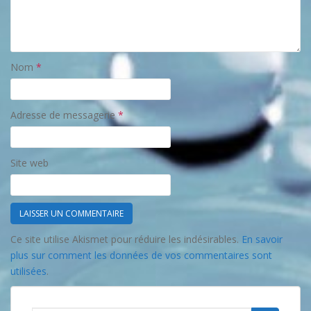
Nom
*
Adresse de messagerie
*
Site web
Ce site utilise Akismet pour réduire les indésirables.
En savoir
plus sur comment les données de vos commentaires sont
utilisées
.