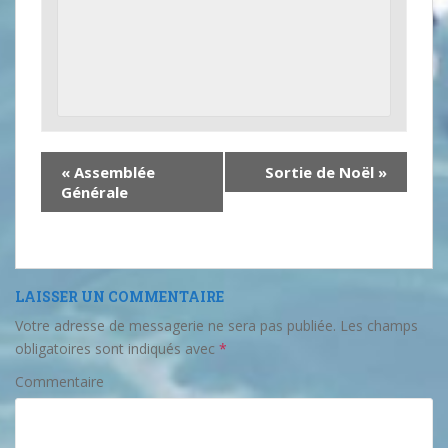
«
Assemblée
Sortie de Noël
»
Générale
LAISSER UN COMMENTAIRE
Votre adresse de messagerie ne sera pas publiée.
Les champs
obligatoires sont indiqués avec
*
Commentaire