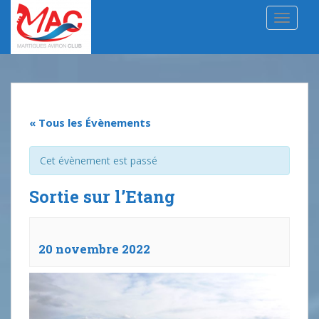
S
TOGGLE
k
i
p
t
o
m
a
« Tous les Évènements
i
n
Cet évènement est passé
c
o
Sortie sur l’Etang
n
t
e
20 novembre 2022
n
t