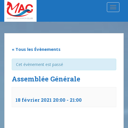
S
TOGGLE
k
i
p
t
o
m
a
« Tous les Évènements
i
n
Cet évènement est passé
c
o
Assemblée Générale
n
t
e
18 février 2021 20:00
-
21:00
n
t