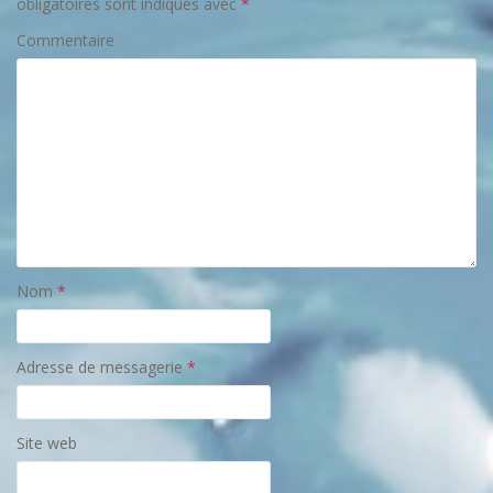
obligatoires sont indiqués avec
*
Commentaire
Nom
*
Adresse de messagerie
*
Site web