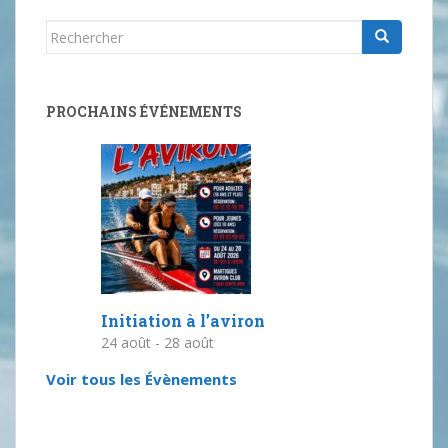
s
Rechercher...
É
v
è
n
PROCHAINS ÉVÉNEMENTS
e
m
e
n
t
s
Initiation à l’aviron
24 août
-
28 août
Voir tous les Évènements