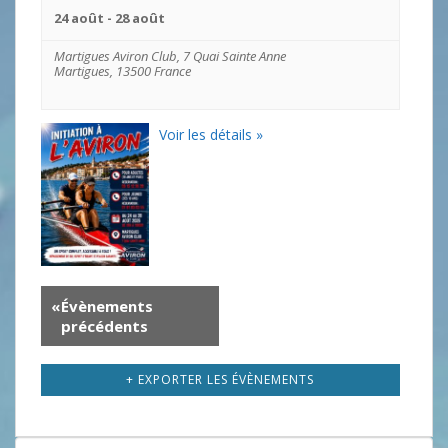
É
e
24 août
-
28 août
v
t
è
Martigues Aviron Club,
7 Quai Sainte Anne
n
n
Martigues
,
13500
France
e
a
m
v
e
Voir les détails »
i
n
g
t
a
s
t
i
o
n
«
Évènements
d
précédents
e
v
+ EXPORTER LES ÉVÈNEMENTS
u
e