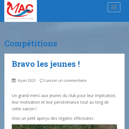
S
TOGGLE
k
i
p
t
o
Compétitions
m
a
i
Bravo les jeunes !
n
c
o
4 juin 2023
Laisser un commentaire
n
t
Un grand merci aux Jeunes du club pour leur implication,
e
leur motivation et leur persévérance tout au long de
n
cette saison !
t
Voici un petit aperçu des régates effectuées :